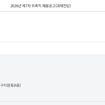
름
합니다.
문
2026년 제7차 위촉직 채용공고(과제전담)
화를
후생:
민등록등본은
는
접비
험
급
,
상자의
,
거지
,
인을
연금)
한
입
도로
책
합니다.
거지에
학원으로서
라
접비
I국제정책대학원
)
종특별자치시
세종로
채용절차의
)
정화에
연구지원동(A동)
한
니다.
시간:
률」
1조에
분야
라