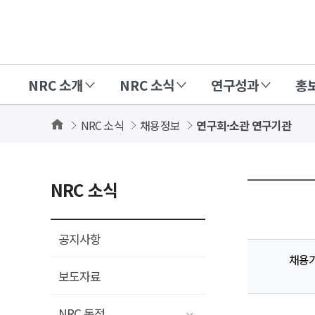
경
제
인
NRC 소개
NRC 소식
연구성과
홍
문
사
Home
NRC 소식
채용정보
연구회·소관 연구기관
회
연
구
NRC 소식
회
(NRC)
공지사항
채용
보도자료
NRC 동정