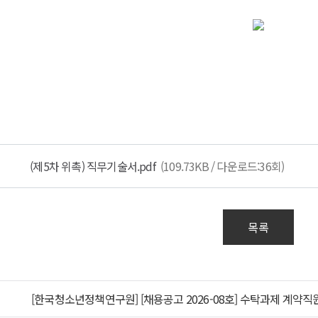
I국제정책대학원
6년
차
조건
서류
직원
사항
)
국제정책대학원
촉전문원
(제5차 위촉) 직무기술서.pdf
(109.73KB / 다운로드:36회)
정규
업지원대상자증명서는
간제
출처를
)
자)
DI국제정책대학원'으로
여
기간:
목록
하십시오.
험을
용일
으로
7.3.8.
장사본은
접비
급을
[한국청소년정책연구원] [채용공고 2026-08호] 수탁과제 계약직
한
부규정에
고
도로