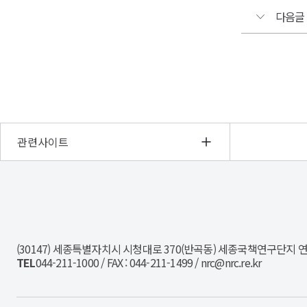
따
접수
공공부
다음글
라.
-
역량강
복리
주
4대
선도하
면
보
지
세계
(산재
대
고용
수준의
주
건강
확
개발
국민
위
및
가
용
관련사이트
마.
공공정
접수
근
(주
전문대
무
따
지:
아래와
면
NRC
KD
상이
같이
경
(세
-
제
유능한
남
「
인
263
인재를
공
(30147) 세종특별자치시 시청대로 370(반곡동) 세종국책연구단지 
문
바.
관
모집합
TEL
044-211-1000 / FAX : 044-211-1499 / nrc@nrc.re.kr
사
근무
법
회
1.
주
제1
연
모집
5일
따
구