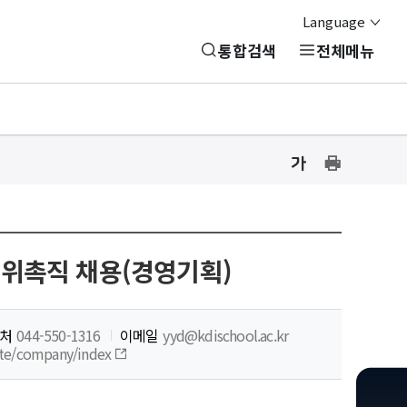
Language
통합검색
전체메뉴
글
글
프
자
자
린
크
크
기
기
트
설
설
하
정
정
차 위촉직 채용(경영기획)
기
닫
기
처
044-550-1316
이메일
yyd@kdischool.ac.kr
site/company/index