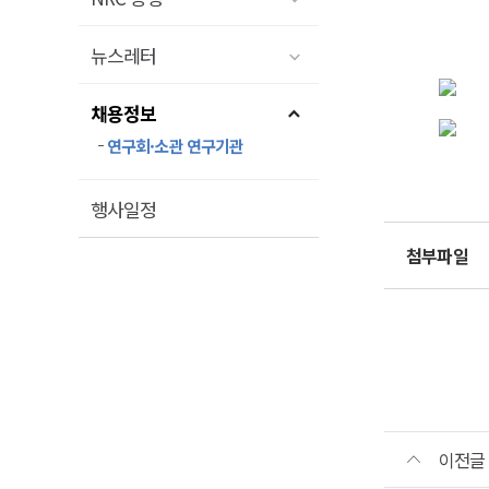
뉴스레터
KD
202
4.
채용정보
제5
근무
제출
연구회·소관 연구기관
위촉
가.
유의
구
채용
행사일정
(계속
분:
KDI
위
-
첨부파일
(비
(KDI
취
기
제
School
근로
'K
나.
은
하
계약
제출
개발경
임
-
체계적
~202
통
다.
교육
면
보
지
·
수:
이전글
위
내
연구하
용