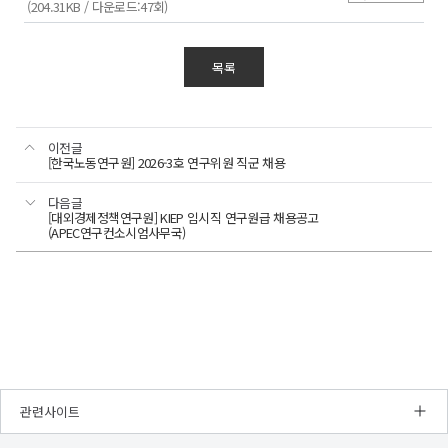
(204.31KB / 다운로드:47회)
목록
이전글
[한국노동연구원] 2026-3호 연구위원 직군 채용
다음글
[대외경제정책연구원] KIEP 임시직 연구원급 채용공고
(APEC연구컨소시엄사무국)
관련사이트