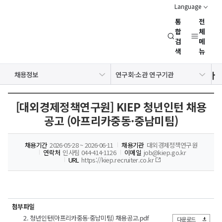
Language
통
전
경
합
체
검
메
제
색
뉴
인
문
공지사항
보도자료
NRC 동정
뉴스레터
채용정보
연구회·소관 연구기관
사
행사일정
회
연
[대외경제정책연구원] KIEP 청년인턴 채용
구
공고 (아프리카중동·중남미팀)
회
(NRC)
채용기간
2026-05-28 ~ 2026-06-11
채용기관
대외경제정책연구원
연락처
인사팀 044-414-1126
이메일
job@kiep.go.kr
URL
https://kiep.recruiter.co.kr
첨부파일
2. 청년인턴(아프리카중동·중남미팀) 채용공고.pdf
다운로드