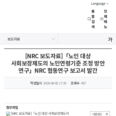
Language
통
전
경
합
체
검
메
제
색
뉴
인
문
공지사항
보도자료
사
NRC 동정
뉴스레터
채용정보
행사일정
회
연
[NRC 보도자료]「노인 대상
구
사회보장제도의 노인연령기준 조정 방안
회
연구」NRC 협동연구 보고서 발간
(NRC)
작성일시
2026-06-05 17:35
조회수
467
첨부파일
[NRC 보도자료]「노인 대상 사회보장제도의
다운로드