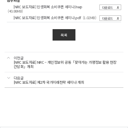
개최결과
(3페이지)
첨부파일
세미나
국가정책연구의
일시
[NRC 보도자료] 민생회복 소비쿠폰 세미나.hwp
일정
다운로드
□
(40.86MB)
:
허브
민생회복
이어진
2026.
[NRC 보도자료] 민생회복 소비쿠폰 세미나.pdf
(1.02MB)
다운로드
/
소비쿠폰,
05.
종합토론에서는
20.
NRC
데이터로
「데이터가
(수)
경제
16:00
검증하다:
증명한
목록
장소
·
정책효과의
소비쿠폰
:
인문사회연구회
시너지
실증분석과
효과,
워크센터
보도
2026.
향후과제
향후
대회의실
시점,
보도
배포
5. 8.
배포 즉시
이전글
개최결과
배포
시점
일시
(금)
민생정책
일시:
[NRC 보도자료] NRC – 개인정보위 공동「찾아가는 가명정보 활용 현장
:
일시,
13:00
간담회」개최
응모자
설계의
담당
2026.
부장
중
부서,
조희제
과제는?」
담당
국가전략연구본부
5.
3명을
담당자에
담당자
044-
다음글
부서
협동연구부
원장후보자로
관한
을
211-
7.
[NRC 보도자료] 제2차 국가미래전략 세미나 개최
선정,
보도자료
1160
주제로
(목)
이사회에
안내
“민생회복
무순위로
표입니다
다양한
13:30~17:30
소비쿠폰,
추천키로
논의가
데이터로
장소:
함
검증하다:
진행되었다.
추천
중소기업DMC타워
정책효과의
토론자들은
후보자
2층
실증분석과
데이터
(가
향후과제”
DMC홀
세미나
기반
·
(서울