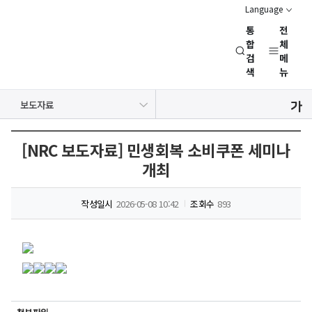
Language
통
전
경
합
체
검
메
제
색
뉴
인
문
공지사항
보도자료
사
NRC 동정
뉴스레터
채용정보
행사일정
회
연
[NRC 보도자료] 민생회복 소비쿠폰 세미나
구
개최
회
(NRC)
작성일시
2026-05-08 10:42
조회수
893
보도자료
대한민국
국토연구원
보도자료
미래를
원장후보자심사위원회
본문
붙임2
선도하는