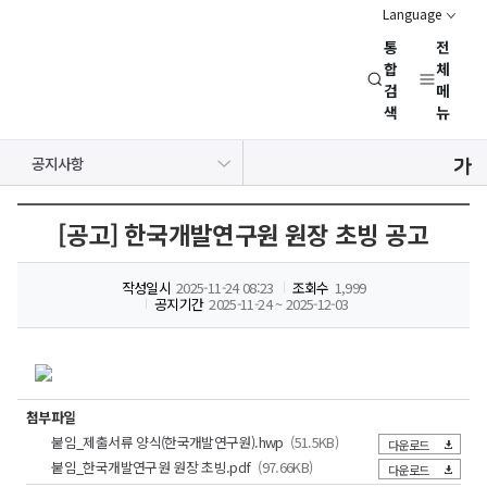
Language
통
전
경
합
체
검
메
제
색
뉴
인
문
공지사항
사
보도자료
NRC 동정
뉴스레터
채용정보
행사일정
회
연
[공고] 한국개발연구원 원장 초빙 공고
구
회
작성일시
2025-11-24 08:23
조회수
1,999
(NRC)
공지기간
2025-11-24 ~ 2025-12-03
첨부파일
붙임_제출서류 양식(한국개발연구원).hwp
(51.5KB)
다운로드
붙임_한국개발연구원 원장 초빙.pdf
(97.66KB)
다운로드