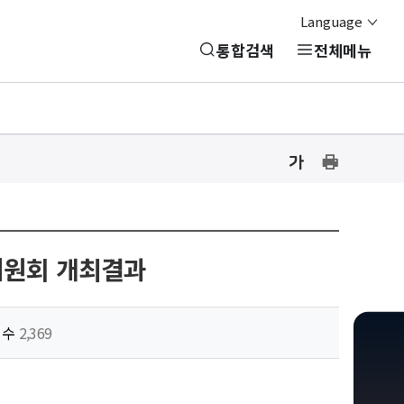
Language
통합검색
전체메뉴
글
글
프
자
자
린
크
크
기
기
트
설
설
하
정
정
원회 개최결과
기
닫
기
회수
2,369