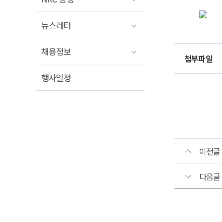
통일
뉴스레터
원장
채용정보
개최
첨부파일
통일
행사일정
원장
개최
일
:
202
05.
20.
이전글
(수)
17:
장
다음글
:
시
워
대
개