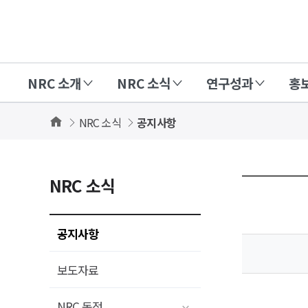
경
제
인
NRC 소개
NRC 소식
연구성과
홍
문
사
Home
NRC 소식
공지사항
회
연
구
NRC 소식
회
(NRC)
공지사항
보도자료
NRC 동정