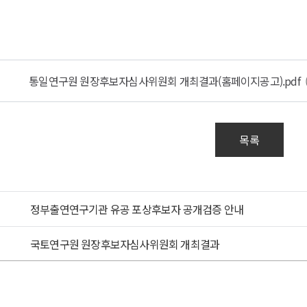
연구원
후보자심사위원회
결과
통일연구원 원장후보자심사위원회 개최결과(홈페이지공고).pdf
연구원
후보자심사위원회
결과
목록
시
6.
정부출연연구기관 유공 포상후보자 공개검증 안내
00
소
국토연구원 원장후보자심사위원회 개최결과
너지
크센터
회의실
최결과