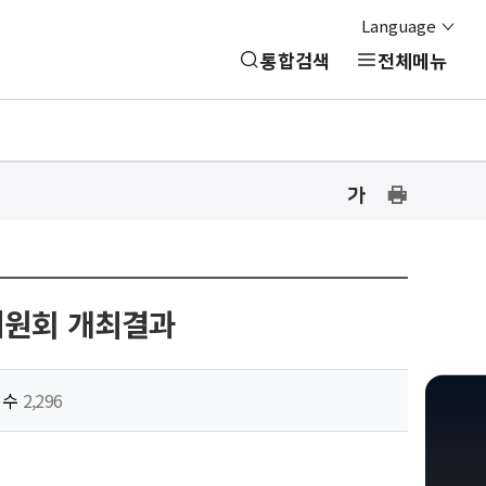
Language
통합검색
전체메뉴
글
글
프
자
자
린
크
크
기
기
트
설
설
하
정
정
원회 개최결과
기
닫
기
회수
2,296