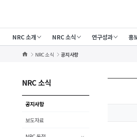
경
제
인
NRC 소개
NRC 소식
연구성과
홍
문
사
Home
NRC 소식
공지사항
회
연
구
NRC 소식
회
(NRC)
공지사항
보도자료
NRC 동정