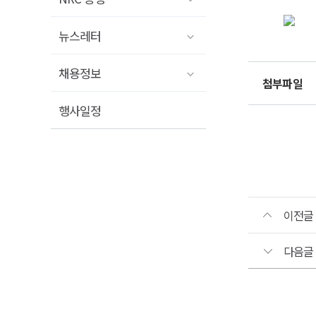
국토
뉴스레터
원장
채용정보
개최
첨부파일
국토
행사일정
원장
개최
일
시
:
202
05.
이전글
20.
(수)
16:
다음글
장
소
:
시
워