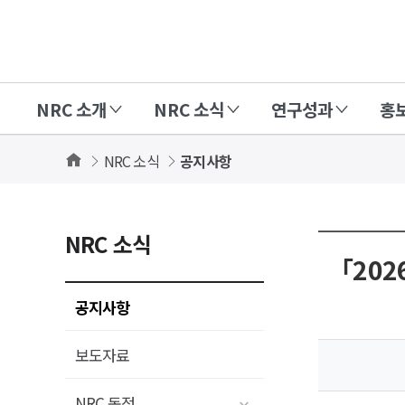
경
제
인
NRC 소개
NRC 소식
연구성과
홍
문
사
Home
NRC 소식
공지사항
회
연
구
NRC 소식
회
「202
(NRC)
공지사항
보도자료
NRC 동정