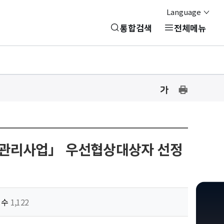
Language
통합검색
전체메뉴
글
글
프
자
자
린
크
크
기
기
트
설
설
하
정
정
유지관리사업」 우선협상대상자 선정
기
닫
기
회수
1,122