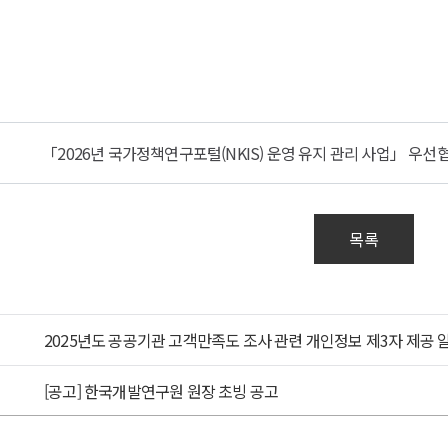
026년
정책연구포털
S)
「2026년 국가정책연구포털(NKIS) 운영 유지 관리 사업」 우선협
관리사업」
목록
협상대상자
2025년도 공공기관 고객만족도 조사 관련 개인정보 제3자 제공 
6년
책연구포털
[공고] 한국개발연구원 원장 초빙 공고