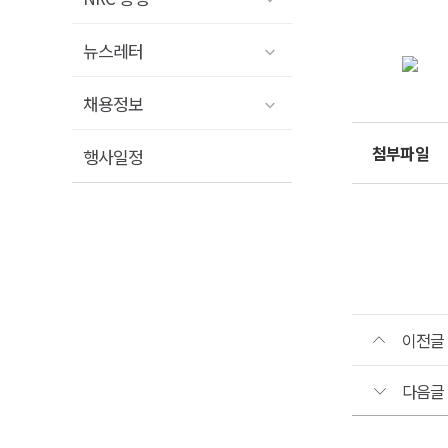
뉴스레터
「2
채용정보
국가
(NKI
첨부파일
행사일정
운영
·
유지
우선
선정
공고
이전글
「202
국가정
다음글
(NKIS)
운영