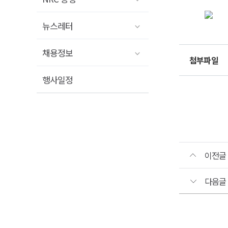
국토
뉴스레터
원장
채용정보
개최
첨부파일
국토
행사일정
원장
개최
일
시
:
202
05.
이전글
20.
(수)
16:
다음글
장
소
:
시
워