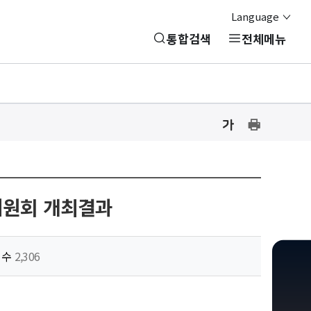
Language
통합검색
전체메뉴
글
글
프
자
자
린
크
크
기
기
트
설
설
하
정
정
원회 개최결과
기
닫
기
회수
2,306