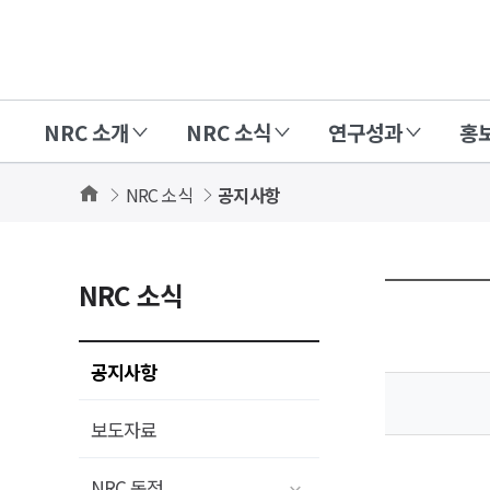
경
제
인
NRC 소개
NRC 소식
연구성과
홍
문
사
Home
NRC 소식
공지사항
회
연
구
NRC 소식
회
(NRC)
공지사항
보도자료
NRC 동정