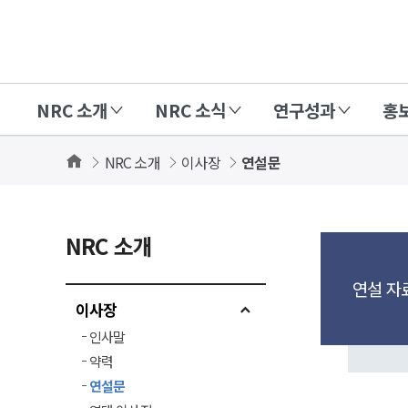
경
제
인
NRC 소개
NRC 소식
연구성과
홍
문
사
Home
NRC 소개
이사장
연설문
회
연
구
NRC 소개
회
(NRC)
연설 자
이사장
인사말
약력
연설문