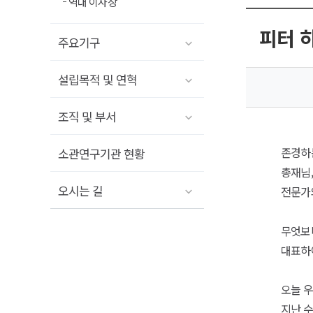
역대 이사장
피터 하
주요기구
설립목적 및 연혁
조직 및 부서
존경하
소관연구기관 현황
총재님,
오시는 길
전문가
무엇보다
대표하
오늘 우
지난 수