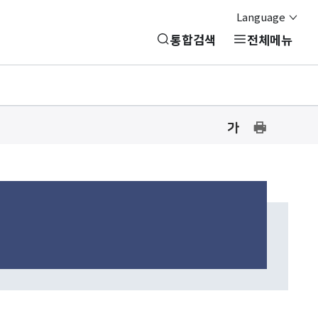
Language
통합검색
전체메뉴
글
글
프
자
자
린
크
크
기
기
트
설
설
하
정
정
기
닫
기