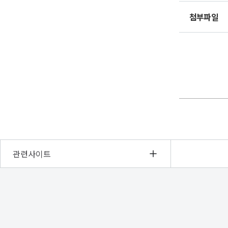
첨부파일
관련사이트
NRC
경
제
인